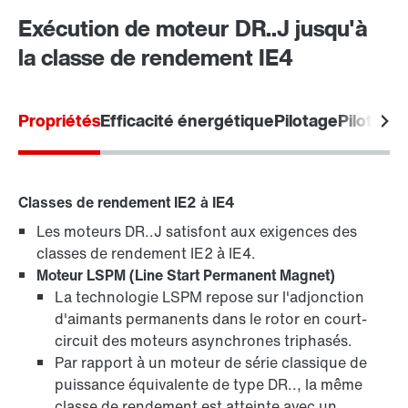
Exécution de moteur DR..J jusqu'à
la classe de rendement IE4
En savoir plus
Propriétés
Efficacité énergétique
Pilotage
Pilotage 
Classes de rendement IE2 à IE4
Les moteurs DR..J satisfont aux exigences des
Freins BE..
classes de rendement IE2 à IE4.
Moteur LSPM (Line Start Permanent Magnet)
La technologie LSPM repose sur l'adjonction
d'aimants permanents dans le rotor en court-
circuit des moteurs asynchrones triphasés.
Par rapport à un moteur de série classique de
puissance équivalente de type DR.., la même
classe de rendement est atteinte avec un