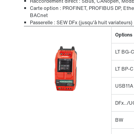
Raccordement direct : SBus, CANopen, Mod
Carte option : PROFINET, PROFIBUS DP, Eth
BACnet
Passerelle : SEW DFx (jusqu'à huit variateurs)
Options
LT BG-
LT BP-C
USB11A
DFx../
BW