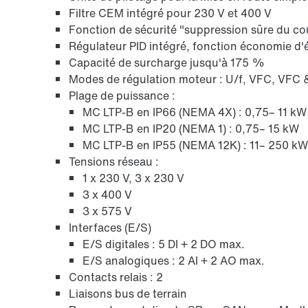
Filtre CEM intégré pour 230 V et 400 V
Fonction de sécurité "suppression sûre du co
Régulateur PID intégré, fonction économie d'
Capacité de surcharge jusqu'à 175 %
Modes de régulation moteur : U/f, VFC, VFC 
Plage de puissance :
MC LTP-B en IP66 (NEMA 4X) : 0,75– 11 kW
MC LTP-B en IP20 (NEMA 1) : 0,75– 15 kW
MC LTP-B en IP55 (NEMA 12K) : 11– 250 kW
Tensions réseau :
1 x 230 V, 3 x 230 V
3 x 400 V
3 x 575 V
Interfaces (E/S)
E/S digitales : 5 DI + 2 DO max.
E/S analogiques : 2 AI + 2 AO max.
Contacts relais : 2
Liaisons bus de terrain