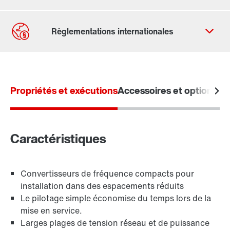
Formulaire de contact
Trouvez votre Drive Service Partner
Propriétés et exécutions
Adresses dans le monde
Accessoires et options
Ca
Adresses en France
Caractéristiques
Convertisseurs de fréquence compacts pour
installation dans des espacements réduits
Le pilotage simple économise du temps lors de la
mise en service.
Larges plages de tension réseau et de puissance