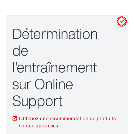
Adresses en France
Pour les installations en armoire de commande
Détermination
Pour les fixations murales
de
l'entraînement
sur Online
Liaison TorqLOC®
Support
Obtenez une recommendation de produits
Adaptateur
en quelques clics