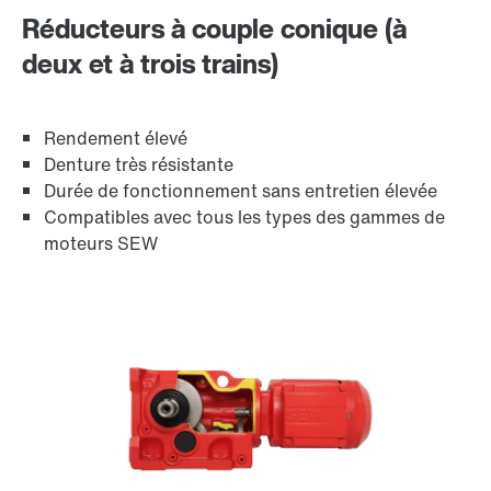
Réducteurs à couple conique (à
deux et à trois trains)
Modules de diagnostic /DUE
Rendement élevé
Denture très résistante
Durée de fonctionnement sans entretien élevée
Bague d'étanchéité radiale Premium Sine Seal
Compatibles avec tous les types des gammes de
moteurs SEW
Autres accessoires et options