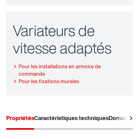
Extension de garantie
Variateurs de
vitesse adaptés
Protection de surface et protection anticorrosion
Pour les installations en armoire de
commande
Lubrifiants
Pour les fixations murales
Module de diagnostic DUO
Propriétés
Caractéristiques techniques
Domaines d'
Codeurs