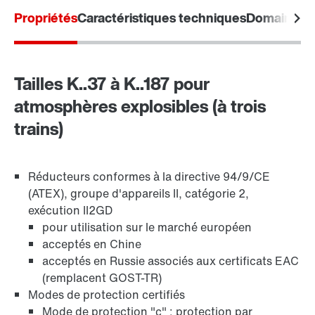
Propriétés
Caractéristiques techniques
Domaines d'
Protection de surface et protection anticorrosion
Tailles K..37 à K..187 pour
atmosphères explosibles (à trois
trains)
Réducteurs conformes à la directive 94/9/CE
(ATEX), groupe d'appareils II, catégorie 2,
exécution II2GD
pour utilisation sur le marché européen
acceptés en Chine
acceptés en Russie associés aux certificats EAC
(remplacent GOST-TR)
Modes de protection certifiés
Adaptateur
Mode de protection "c" : protection par