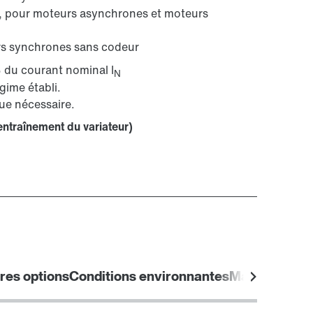
, pour moteurs asynchrones et moteurs
urs synchrones sans codeur
 du courant nominal I
N
gime établi.
ique nécessaire.
'entraînement du variateur)
res options
Conditions environnantes
Marquages de