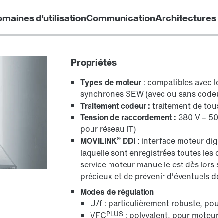
maines d'utilisation
Communication
Architectures
Propriétés
Types de moteur
: compatibles avec 
synchrones SEW (avec ou sans codeur
Traitement codeur :
traitement de tou
Tension de raccordement :
380 V – 50
pour réseau IT)
®
MOVILINK
DDI
: interface moteur dig
laquelle sont enregistrées toutes les
service moteur manuelle est dès lors
précieux et de prévenir d'éventuels d
Modes de régulation
U/f : particulièrement robuste, p
PLUS
VFC
: polyvalent, pour moteu