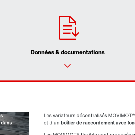
Données & documentations
Formulaire de contact
Trouvez votre Drive Ser
Adresses dans le mond
es
Les variateurs décentralisés MOVIMOT®
Adresses en France
s dans
et d'un
boîtier de raccordement avec fon
Les MOVIMOT® flexible sont proposés
e