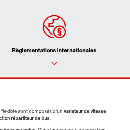
Règlementations internationales
vice Partner
e
 flexible sont composés d'un
variateur de vitesse
ction répartiteur de bus
.
n deux variantes
. Dans leur variante de base très