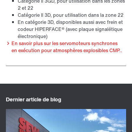
Catégorie II 3GD, pour utilisation dans les zones
Freins BE..
2 et 22
Catégorie II 3D, pour utilisation dans la zone 22
En catégorie 3D, disponibles aussi avec frein et
codeur HIPERFACE® (avec plaque signalétique
électronique)
En savoir plus sur les servomoteurs synchrones
en exécution pour atmosphères explosibles CMP..
Codeurs