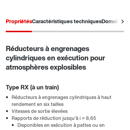
Extension de garantie
Propriétés
Caractéristiques techniques
Domaines d'
Réducteurs à engrenages
cylindriques en exécution pour
atmosphères explosibles
Type RX (à un train)
Réducteurs à engrenages cylindriques à haut
rendement en six tailles
Vitesses de sortie élevées
Protection de surface et protection anticorrosion
Rapports de réduction jusqu'à i = 8,65
Disponibles en exécution à pattes ou en