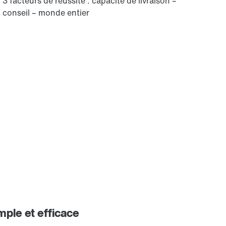
3 facteurs de réussite : capacité de livraison –
conseil – monde entier
mple et efficace