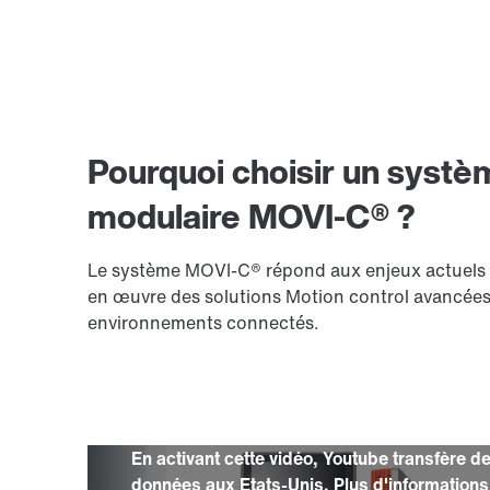
Pourquoi choisir un systè
modulaire MOVI-C® ?
Le système MOVI-C® répond aux enjeux actuels de
en œuvre des solutions Motion control avancées
environnements connectés.
En activant cette vidéo, Youtube transfère d
données aux Etats-Unis. Plus d'information