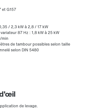
7 et G157
Protection de surface et protection
anticorrosion
0,35 / 2,3 kW à 2,8 / 17 kW
variateur 87 Hz : 1,8 kW à 25 kW
m/min
ètres de tambour possibles selon taille
nnelé selon DIN 5480
Module de diagnostic DUO
d'œil
pplication de levage.