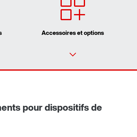
s
Accessoires et options
vice Partner
Solutions avec réducteurs industriels pour
e
ents pour dispositifs de
dispositifs de levage