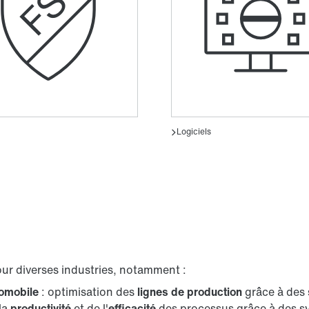
ur diverses industries, notamment :
tomobile
: optimisation des
lignes de production
grâce à des
la
productivité
et de l'
efficacité
des processus grâce à des s