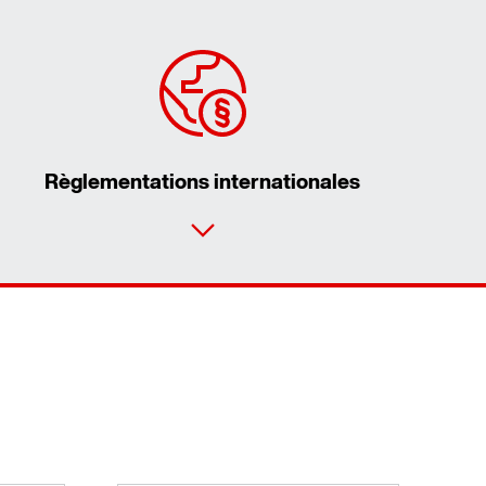
Règlementations internationales
vice Partner
e