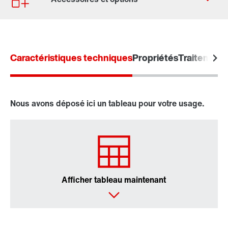
Trouvez votre Drive Service Partner
Adresses dans le monde
Adresses en France
Caractéristiques techniques
Propriétés
Traitement 
En savoir plus
Nous avons déposé ici un tableau pour votre usage.
Afficher tableau maintenant
Contrôleurs pour montage en armoire de
commande