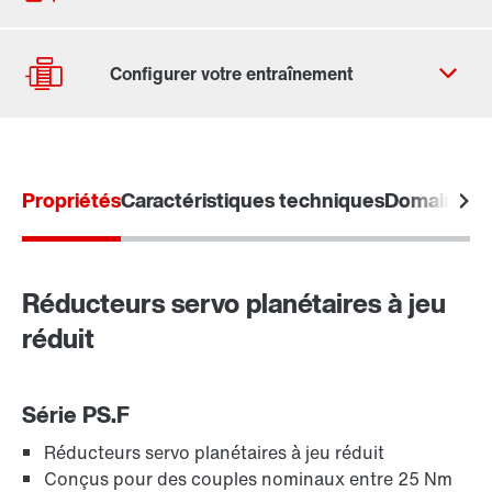
Adresses dans le monde
Adresses en France
Propriétés
Caractéristiques techniques
Domaines d'
Détermination d'entraînement
Configurateur produit
Produit de remplacement
Réducteurs servo planétaires à jeu
réduit
Vous pouvez également accéder à la page d'accueil
Liaison TorqLOC®
Online Support
Série PS.F
Réducteurs servo planétaires à jeu réduit
Conçus pour des couples nominaux entre 25 Nm