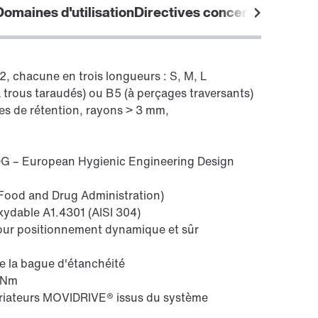
e
Domaines d'utilisation
Directives concernant l'hygi
En savoir plus
Accéder aux informations produit
essentielles PSH..CM2H..
(PDF, 225
KB
)
82, chacune en trois longueurs : S, M, L
 trous taraudés) ou B5 (à perçages traversants)
es de rétention, rayons > 3 mm,
DG – European Hygienic Engineering Design
(Food and Drug Administration)
xydable A1.4301 (AISI 304)
our positionnement dynamique et sûr
de la bague d'étanchéité
7 Nm
ariateurs MOVIDRIVE® issus du système
®