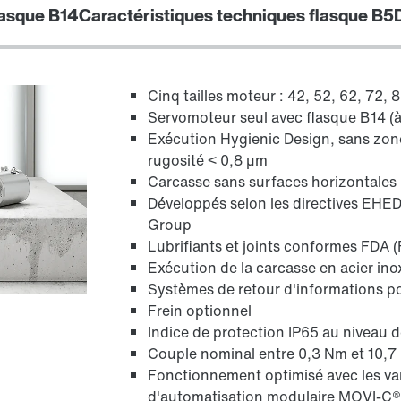
Adresses dans le mond
lasque B14
Caractéristiques techniques flasque B5
Adresses en France
Cinq tailles moteur : 42, 52, 62, 72, 
Servomoteur seul avec flasque B14 (à
Exécution Hygienic Design, sans zon
rugosité < 0,8 µm
Carcasse sans surfaces horizontales
Développés selon les directives EHE
Group
Lubrifiants et joints conformes FDA 
Exécution de la carcasse en acier ino
Systèmes de retour d'informations p
Frein optionnel
Indice de protection IP65 au niveau 
Couple nominal entre 0,3 Nm et 10,
Fonctionnement optimisé avec les v
d'automatisation modulaire MOVI-C