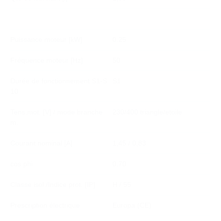
Puissance moteur [kW]
0.25
Fréquence moteur [Hz]
50
Durée de fonctionnement S1-S
S1
10
Tens.mot. [V] / mode branche
230/400 triangle/etoile
m.
Courant nominal [A]
1,45 / 0,83
cos phi
0,70
Classe isol./Indice prot. [IP]
H / 55
Prescription électrique
Europa (CE)