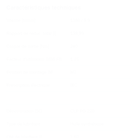
Caractéristiques techniques
Vitesse [tr/min]
1380 / 9.9
Rapport de réduc. total [i]
139,99
Couple de sortie [Nm]
240
Facteur d'utilisation SEW FB
1,25
Position de montage IM
M2
Prescription électrique
IEC
Dénomination ISO
CLP PG 220
Type de lubrifiant
Huile synthétique
Qté de lubrifiant [l]
1,60