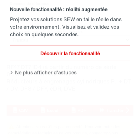
Données de référence
PDF avec données de référence
PDF sans données de référence
Langue pour caractéristiques techniques
RF47 DT71D4
(à partir du numéro de série
05.1185884901.0001.07
)
Réducteurs à engrenages cylindriques R..
+
DT
/ DV, DFS / DFY, eDR, DVE
CSV
Excel
PDF
Transférer
Suivant
Attention : vous n'êtes pas connecté. Pour voir toutes les
caractéristiques techniques de vos produits, connectez-vous.