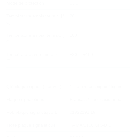
Mode de protection
0 / 0
Température ambiante min. [°
20
C]
Température ambiante max. [°
100
C]
Température amb. moteur [°
+20 ... +100
C]
Qté plaque signal. (jeu/entr.)
1 jeu plaques signalétiques
Plaque signalétique
Français / Laser acier inox
Réf. plaque signalétique 1
01822292.15
Texte plaque signalétique
TA MAX.100 GRAD C