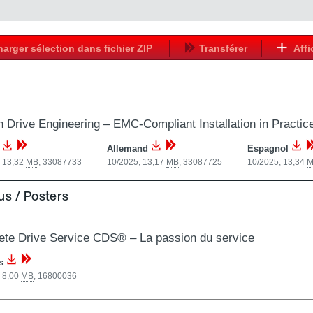
harger sélection dans fichier ZIP
Transférer
Affi
 Drive Engineering – EMC-Compliant Installation in Practic
s
Allemand
Espagnol
, 13,32
MB
,
33087733
10/2025, 13,17
MB
,
33087725
10/2025, 13,34
M
us / Posters
te Drive Service CDS® – La passion du service
s
 8,00
MB
,
16800036