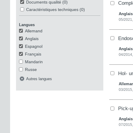
Documents qualité
(0)
Compl
Caractéristiques techniques
(0)
Anglai
05/2021
Langues
Allemand
Endosc
Anglais
Espagnol
Anglai
Français
04/2014
Mandarin
Russe
Hol- u
Autres langues
Allema
03/2015
Pick-u
Anglai
07/2015