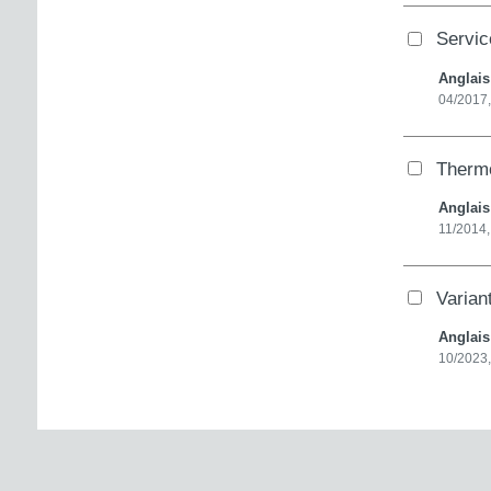
Servi
Anglai
04/2017,
Therm
Anglai
11/2014
Varia
Anglai
10/2023