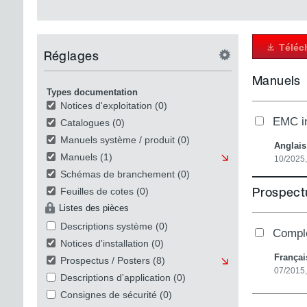
Téléc
Réglages
Manuels
Types documentation
Notices d'exploitation
(0)
EMC in
Catalogues
(0)
Manuels système / produit
(0)
Anglai
Manuels
(1)
10/2025
Schémas de branchement
(0)
Prospect
Feuilles de cotes
(0)
Listes des pièces
Descriptions système
(0)
Comple
Notices d'installation
(0)
Françai
Prospectus / Posters
(8)
07/2015,
Descriptions d'application
(0)
Consignes de sécurité
(0)