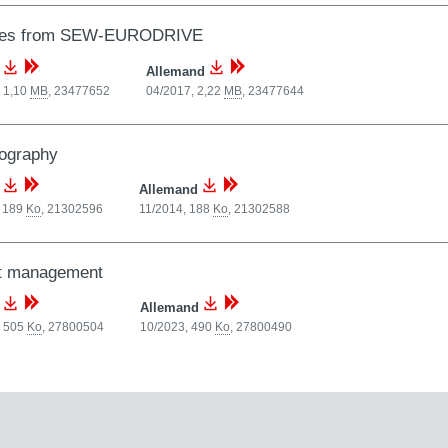
ces from SEW-EURODRIVE
s
Allemand
 1,10
MB
,
23477652
04/2017, 2,22
MB
,
23477644
ography
s
Allemand
, 189
Ko
,
21302596
11/2014, 188
Ko
,
21302588
nt management
s
Allemand
, 505
Ko
,
27800504
10/2023, 490
Ko
,
27800490