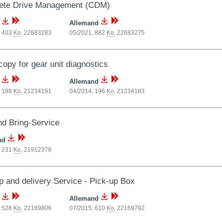
ete Drive Management (CDM)
s
Allemand
, 403
Ko
,
22683283
05/2021, 882
Ko
,
22683275
opy for gear unit diagnostics
s
Allemand
, 198
Ko
,
21234191
04/2014, 196
Ko
,
21234183
nd Bring-Service
nd
, 231
Ko
,
21912378
p and delivery Service - Pick-up Box
s
Allemand
, 528
Ko
,
22169806
07/2015, 610
Ko
,
22169792