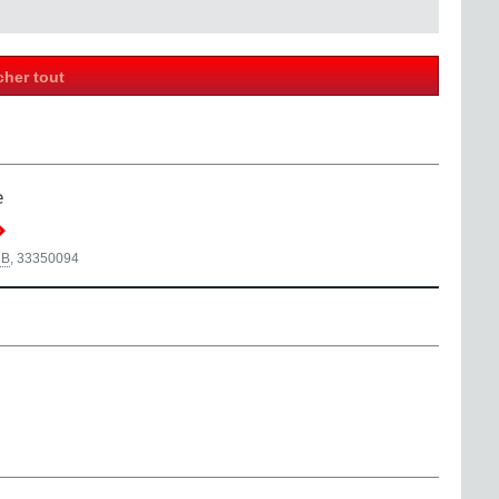
cher tout
e
B
,
33350094