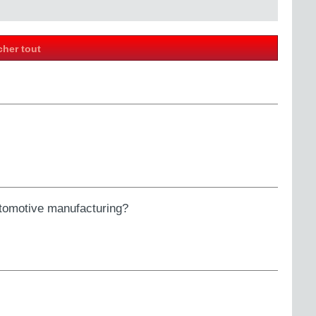
cher tout
tomotive manufacturing?