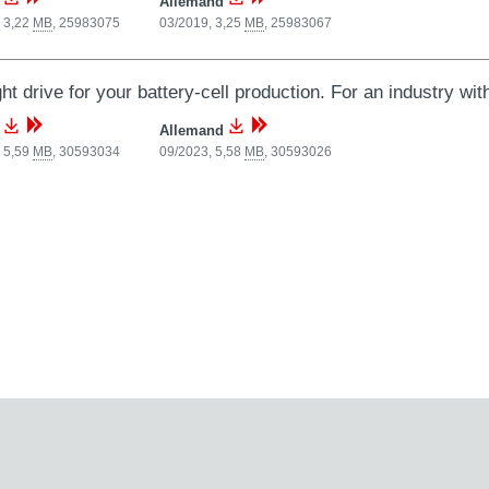
s
Allemand
 3,22
MB
,
25983075
03/2019, 3,25
MB
,
25983067
ght drive for your battery-cell production. For an industry wit
s
Allemand
 5,59
MB
,
30593034
09/2023, 5,58
MB
,
30593026