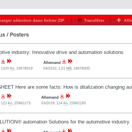
harger sélection dans fichier ZIP
Transférer
Affi
us / Posters
tive industry: Innovative drive and automation solutions
s
Allemand
, 1020
Ko
,
16878019
04/2010, 1,01
MB
,
16878000
EET Here are some facts: How is ditalization changing au
s
Allemand
, 122
Ko
,
25982273
03/2019, 124
Ko
,
25982265
TION® automation Solutions for the automotive industry