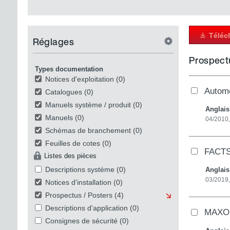
Téléc
Réglages
Prospect
Types documentation
Notices d'exploitation
(0)
Automo
Catalogues
(0)
Manuels système / produit
(0)
Anglai
Manuels
(0)
04/2010
Schémas de branchement
(0)
Feuilles de cotes
(0)
FACTSH
Listes des pièces
Descriptions système
(0)
Anglai
03/2019
Notices d'installation
(0)
Prospectus / Posters
(4)
Descriptions d'application
(0)
MAXOLU
Consignes de sécurité
(0)