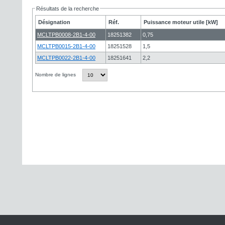
Résultats de la recherche
Désignation
Réf.
Puissance moteur utile [kW]
MCLTPB0008-2B1-4-00
18251382
0,75
MCLTPB0015-2B1-4-00
18251528
1,5
MCLTPB0022-2B1-4-00
18251641
2,2
Nombre de lignes