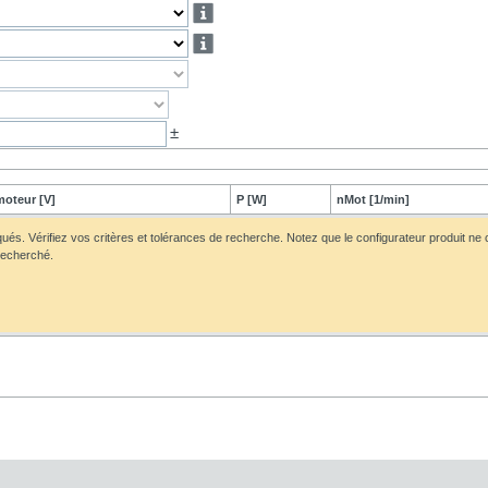
±
moteur [V]
P [W]
nMot [1/min]
iqués. Vérifiez vos critères et tolérances de recherche. Notez que le configurateur produit ne
 recherché.