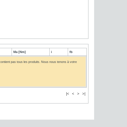
Ma [Nm]
i
fb
 contient pas tous les produits. Nous nous tenons à votre
|<
<
>
>|