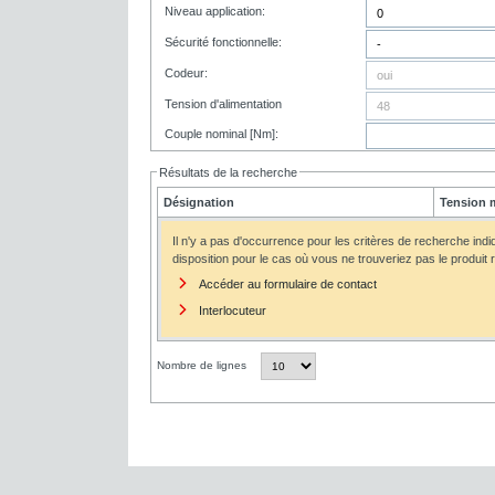
Niveau application:
Sécurité fonctionnelle:
Codeur:
Tension d'alimentation
Couple nominal [Nm]:
Résultats de la recherche
Désignation
Tension 
Il n'y a pas d'occurrence pour les critères de recherche ind
disposition pour le cas où vous ne trouveriez pas le produit
Accéder au formulaire de contact
Interlocuteur
Nombre de lignes