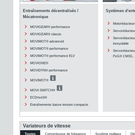
Entraînements décentralisés /
Systèmes d'ent
Mécatronique
Motoréducteur
MOVIGEAR® performance
Servoréducteu
MOVIGEAR® classic
Servoréducteu
MOVIMOT® advanced
inoxydable
MOVIMOT® performance
Servoréducteur
MOVIMOT® performance ELV
PxG® CM3G..
MOVIONE®
MOVIDYN® performance
MOVIMOT®
MOVI-SWITCH®
ECDriveS®
Entraînements basse tension compacts
Variateurs de vitesse
Toutes
Convertisseur de fréquence
Système multiaxe
Dé