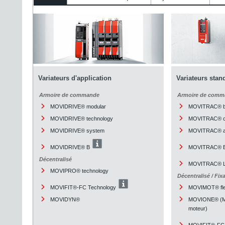
Variateurs d'application
Variateurs stan
Armoire de commande
Armoire de comm
MOVIDRIVE® modular
MOVITRAC® b
MOVIDRIVE® technology
MOVITRAC® cl
MOVIDRIVE® system
MOVITRAC® a
MOVIDRIVE® B
MOVITRAC® 
Décentralisé
MOVITRAC® L
MOVIPRO® technology
Décentralisé / Fix
MOVIFIT®-FC Technology
MOVIMOT® fle
MOVIDYN®
MOVIONE® (Mo
moteur)
MOVIFIT®-FC 