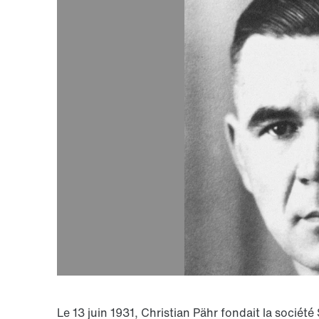
Le 13 juin 1931, Christian Pähr fondait la soci